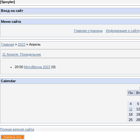
[
Spoyler
]
Вход на сайт
Меню сайта
Главная страница
Информация о сайте
Главная
»
2022
»
Апрель
11 Апреля, Понедельник
20:50
МотоВесна 2022
(0)
Calendar
Пн
Вт
4
5
11
12
18
19
25
26
Полная версия сайта