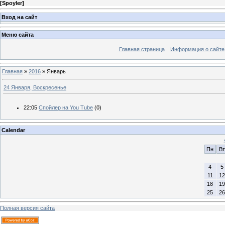
[
Spoyler
]
Вход на сайт
Меню сайта
Главная страница
Информация о сайте
Главная
»
2016
»
Январь
24 Января, Воскресенье
22:05
Спойлер на You Tube
(0)
Calendar
Пн
Вт
4
5
11
12
18
19
25
26
Полная версия сайта