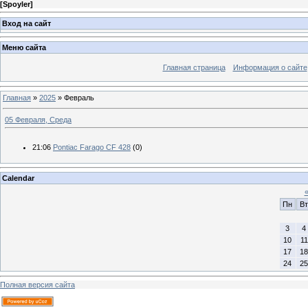
[
Spoyler
]
Вход на сайт
Меню сайта
Главная страница
Информация о сайте
Главная
»
2025
»
Февраль
05 Февраля, Среда
21:06
Pontiac Farago CF 428
(0)
Calendar
Пн
Вт
3
4
10
11
17
18
24
25
Полная версия сайта