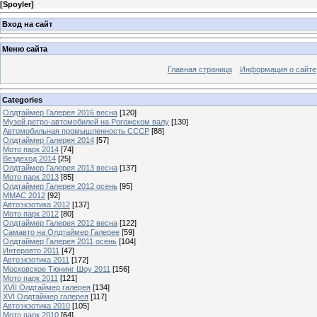
[
Spoyler
]
Вход на сайт
Меню сайта
Главная страница
Информация о сайте
Categories
Олдтаймер Галерея 2016 весна
[120]
Музей ретро-автомобилей на Рогожском валу
[130]
Автомобильная промышленность СССР
[88]
Олдтаймер Галерея 2014
[57]
Мото парк 2014
[74]
Вездеход 2014
[25]
Олдтаймер Галерея 2013 весна
[137]
Мото парк 2013
[85]
Олдтаймер Галерея 2012 осень
[95]
ММАС 2012
[92]
Автоэкзотика 2012
[137]
Мото парк 2012
[80]
Олдтаймер Галерея 2012 весна
[122]
Самавто на Олдтаймер Галерее
[59]
Олдтаймер Галерея 2011 осень
[104]
Интеравто 2011
[47]
Автоэкзотика 2011
[172]
Московское Тюнинг Шоу 2011
[156]
Мото парк 2011
[121]
XVII Олдтаймер галерея
[134]
XVI Олдтаймер галерея
[117]
Автоэкзотика 2010
[105]
Мото парк 2010
[64]