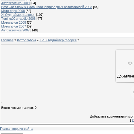
Автоэкзотика 2009
[64]
Best Car Show & Салон полноприводных автомобилей 2008
[44]
Мото парк 2008
[82]
XI Олдтаймер галерея
[107]
Tuning&Car-audio 2008
[47]
Мотосалон 2008
[76]
Мотосалон 2007
[59]
Автоэкзотика 2007
[140]
Главная
»
Фотоальбом
»
XVII Олдтаймер галерея
»
Добавлен
1
Всего комментариев
:
0
Добавлять комментарии могу
[
Р
Полная версия сайта