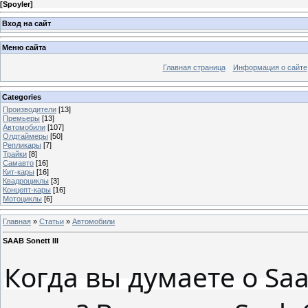
[
Spoyler
]
Вход на сайт
Меню сайта
Главная страница
Информация о сайте
Categories
Производители
[13]
Премьеры
[13]
Автомобили
[107]
Олдтаймеры
[50]
Репликары
[7]
Трайки
[8]
Самавто
[16]
Кит-кары
[16]
Квадроциклы
[3]
Концепт-кары
[16]
Мотоциклы
[6]
Главная
»
Статьи
»
Автомобили
SAAB Sonett III
Когда вы думаете о Sa