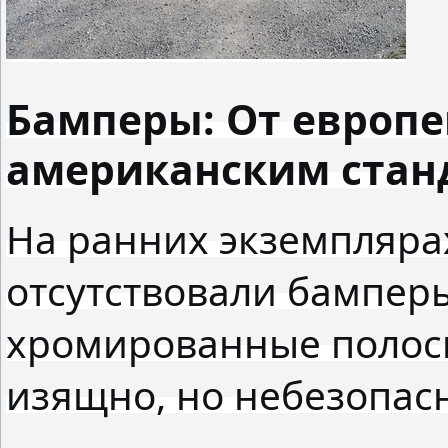
Бамперы: От европе
американским стан
На ранних экземплярах
отсутствовали бампер
хромированные полоск
изящно, но небезопас