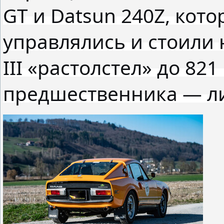
GT и Datsun 240Z, кот
управлялись и стоили 
III «растолстел» до 821
предшественника — ли