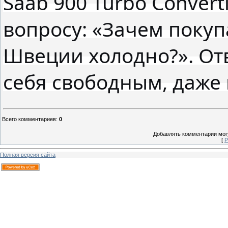
Saab 900 Turbo Convert
вопросу: «Зачем покуп
Швеции холодно?». Отв
себя свободным, даже 
Всего комментариев
:
0
Добавлять комментарии могу
[
Р
Полная версия сайта