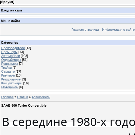
[
Spoyler
]
Вход на сайт
Меню сайта
Главная страница
Информация о сайте
Categories
Производители
[13]
Премьеры
[13]
Автомобили
[108]
Олдтаймеры
[51]
Репликары
[7]
Трайки
[8]
Самавто
[17]
Кит-кары
[16]
Квадроциклы
[3]
Концепт-кары
[16]
Мотоциклы
[6]
Главная
»
Статьи
»
Автомобили
SAAB 900 Turbo Convertible
В середине 1980-х год